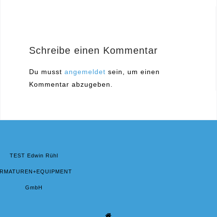
Navigation
Schreibe einen Kommentar
Du musst
angemeldet
sein, um einen
Kommentar abzugeben.
TEST Edwin Rühl
RMATUREN+EQUIPMENT
GmbH