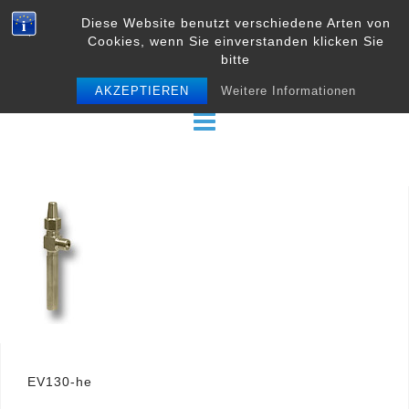
Skip
Diese Website benutzt verschiedene Arten von
to
Cookies, wenn Sie einverstanden klicken Sie
content
bitte
AKZEPTIEREN
Weitere Informationen
Beitrags-
EV130-he