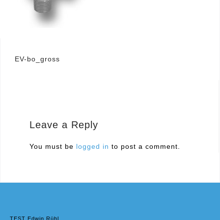
Post
EV-bo_gross
navigation
Leave a Reply
You must be
logged in
to post a comment.
TEST Edwin Rühl