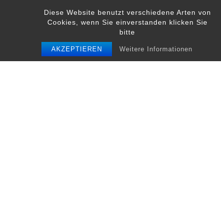
Skip
Diese Website benutzt verschiedene Arten von
to
Cookies, wenn Sie einverstanden klicken Sie
content
bitte
AKZEPTIEREN
Weitere Informationen
DVFB_bo
Beitrags-
DVFB_bo
Navigation
Schreibe einen Kommentar