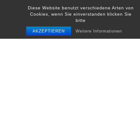
Skip
Diese Website benutzt verschiedene Arten von
to
Cookies, wenn Sie einverstanden klicken Sie
content
bitte
AKZEPTIEREN
Weitere Informationen
Schreibe einen Kommentar
Du musst
angemeldet
sein, um einen
Kommentar abzugeben.