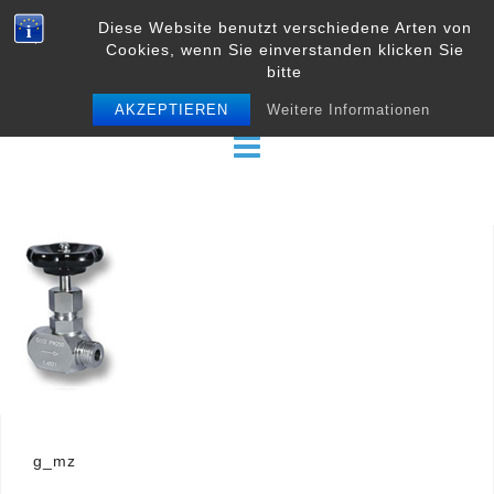
Skip
Diese Website benutzt verschiedene Arten von
to
Cookies, wenn Sie einverstanden klicken Sie
content
bitte
AKZEPTIEREN
Weitere Informationen
Beitrags-
g_mz