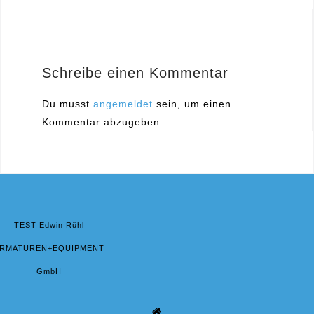
Navigation
Schreibe einen Kommentar
Du musst
angemeldet
sein, um einen
Kommentar abzugeben.
TEST Edwin Rühl
RMATUREN+EQUIPMENT
GmbH