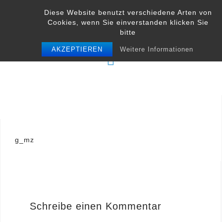
Skip
Diese Website benutzt verschiedene Arten von
to
Cookies, wenn Sie einverstanden klicken Sie
content
bitte
AKZEPTIEREN
Weitere Informationen
Beitrags-
g_mz
Navigation
Schreibe einen Kommentar