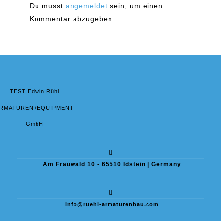
Du musst
angemeldet
sein, um einen
Kommentar abzugeben.
TEST Edwin Rühl
RMATUREN+EQUIPMENT
GmbH
Am Frauwald 10 • 65510 Idstein | Germany
info@ruehl-armaturenbau.com