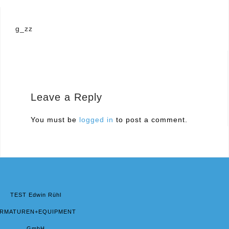
Post
g_zz
navigation
Leave a Reply
You must be
logged in
to post a comment.
TEST Edwin Rühl
RMATUREN+EQUIPMENT
GmbH