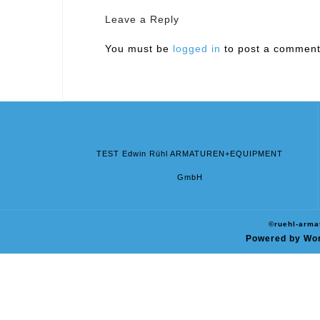
Leave a Reply
You must be
logged in
to post a comment
TEST Edwin Rühl ARMATUREN+EQUIPMENT
GmbH
©ruehl-arma
Powered by Wo