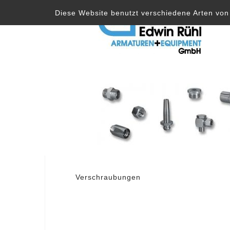
Skip
Diese Website benutzt verschiedene Arten von 
to
content
Post
Verschraubungen
navigation