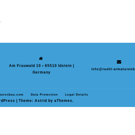
.
Am Frauwald 10 • 65510 Idstein |
info@ruehl-armaturen
Germany
turenbau.com
Data Protection
Legal Details
rdPress
|
Theme:
Astrid
by aThemes.