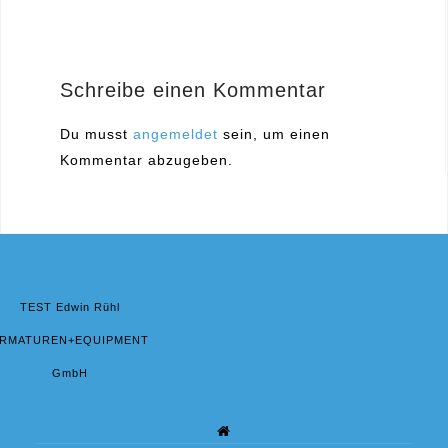
Schreibe einen Kommentar
Du musst
angemeldet
sein, um einen
Kommentar abzugeben.
TEST Edwin Rühl
RMATUREN+EQUIPMENT
GmbH