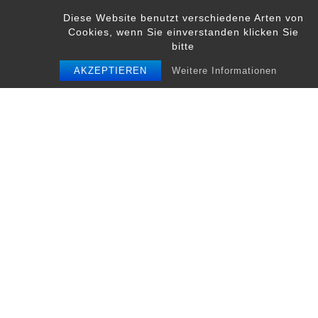
Skip
Diese Website benutzt verschiedene Arten von
to
Cookies, wenn Sie einverstanden klicken Sie
content
bitte
AKZEPTIEREN
Weitere Informationen
Schreibe einen Kommentar
Du musst
angemeldet
sein, um einen
Kommentar abzugeben.