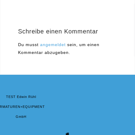
Navigation
Schreibe einen Kommentar
Du musst
angemeldet
sein, um einen
Kommentar abzugeben.
TEST Edwin Rühl
RMATUREN+EQUIPMENT
GmbH