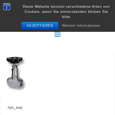
Skip
Diese Website benutzt verschiedene Arten von
to
Cookies, wenn Sie einverstanden klicken Sie
content
bitte
AKZEPTIEREN
Weitere Informationen
Beitrags-
npt_asp