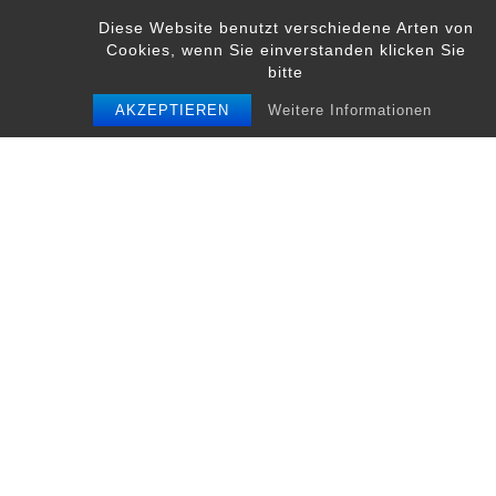
Skip
Diese Website benutzt verschiedene Arten von
to
Cookies, wenn Sie einverstanden klicken Sie
content
bitte
AKZEPTIEREN
Weitere Informationen
rsv
Beitrags-
rsv
Navigation
Schreibe einen Kommentar