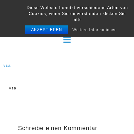
Skip
Diese Website benutzt verschiedene Arten von
to
Cookies, wenn Sie einverstanden klicken Sie
content
bitte
AKZEPTIEREN
Weitere Informationen
vsa
Beitrags-
vsa
Navigation
Schreibe einen Kommentar