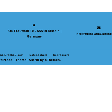
Am Frauwald 10 • 65510 Idstein |
info@ruehl-armaturen
Germany
rmaturenbau.com
Datenschutz
Impressum
rdPress
|
Theme:
Astrid
by aThemes.