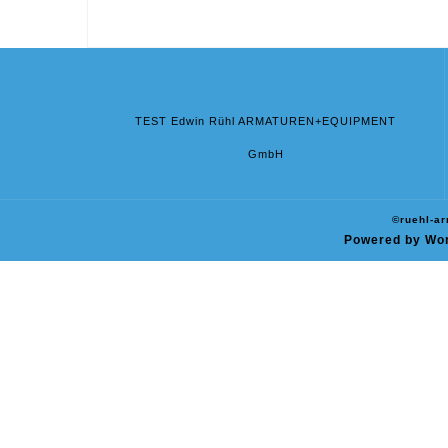
TEST Edwin Rühl ARMATUREN+EQUIPMENT
GmbH
©ruehl-a
Powered by Wo